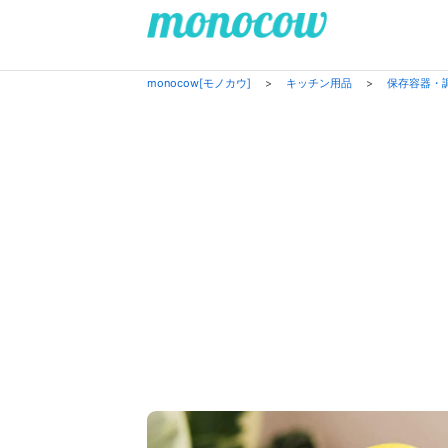
monocow[モノカウ]
>
キッチン用品
>
保存容器・