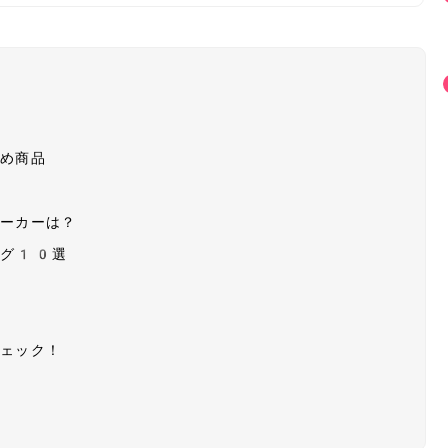
すめ商品
メーカーは？
ング10選
？
チェック！
に