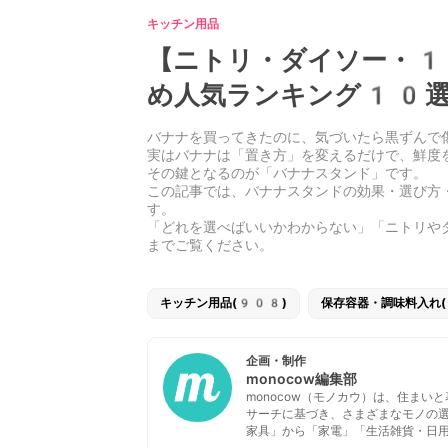
キッチン用品
【ニトリ・ダイソー・1
め人気ランキング10選
バナナを買ってきたのに、気づいたら黒ずんで
実はバナナは「置き方」を変えるだけで、鮮度
その鍵となるのが「バナナスタンド」です。
この記事では、バナナスタンドの効果・選び方
す。
「どれを選べばいいかわからない」「ニトリや
までご覧ください。
キッチン用品(908)
保存容器・調味料入れ(
企画・制作
monocow編集部
monocow（モノカウ）は、住ま
サーチに基づき、さまざまなモノの
家具」から「家電」「生活雑貨・日