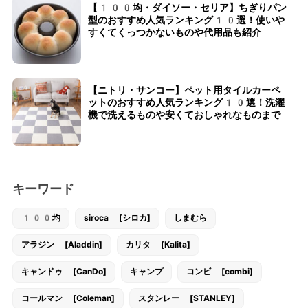
【100均・ダイソー・セリア】ちぎりパン
型のおすすめ人気ランキング10選！使いや
すくてくっつかないものや代用品も紹介
【ニトリ・サンコー】ペット用タイルカーペ
ットのおすすめ人気ランキング10選！洗濯
機で洗えるものや安くておしゃれなものまで
キーワード
100均
siroca [シロカ]
しまむら
アラジン [Aladdin]
カリタ [Kalita]
キャンドゥ [CanDo]
キャンプ
コンビ [combi]
コールマン [Coleman]
スタンレー [STANLEY]