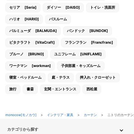
セリア [Seria]
ダイソー [DAISO]
トイレ・洗面所
ハリオ [HARIO]
バスルーム
バルミューダ [BALMUDA]
バンドック [BUNDOK]
ビタクラフト [VitaCraft]
フランフラン [Francfranc]
ブルーノ [BRUNO]
ユニフレーム [UNIFLAME]
ワークマン [workman]
子供部屋・キッズルーム
寝室・ベッドルーム
庭・テラス
押入れ・クローゼット
旅行
書斎
玄関・エントランス
西松屋
monocow[モノカウ]
>
インテリア・家具
>
カーテン
>
ニトリのカーテ
カテゴリから探す