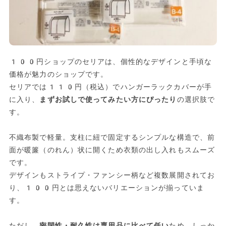
100円ショップのセリアは、個性的なデザインと手頃な
価格が魅力のショップです。
セリアでは110円（税込）でハンガーラックカバーが手
に入り、
まずお試しで使ってみたい方にぴったり
の選択肢で
す。
不織布製で軽量。支柱に紐で固定するシンプルな構造で、前
面が暖簾（のれん）状に開くため衣類の出し入れもスムーズ
です。
デザインもストライプ・ファンシー柄など複数展開されてお
り、100円とは思えないバリエーションが揃っていま
す。
ただし、
密閉性・耐久性は専用品に比べて低い
ため、しっか