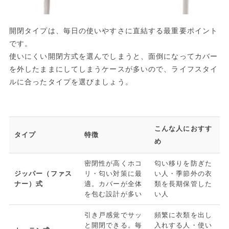
開閉タイプは、毎日の使いやすさに直結する最重要ポイント
です。
使いにくい開閉方式を選んでしまうと、面倒になってカバー
を外したままにしてしまうケースが多いので、ライフスタイ
ルに合ったタイプを選びましょう。
こんな人におすす
タイプ
特徴
め
密閉性が高くホコ
匂い移りを防ぎた
ジッパー（ファス
リ・匂い対策に最
い人・季節外の衣
ナー）式
適。カバーが全体
類を長期保管した
を包む設計が多い
い人
引き戸感覚でサッ
頻繁に衣類を出し
と開閉できる。毎
入れする人・使い