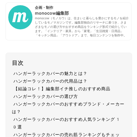
企画・制作
monocow編集部
monocow（モノカウ）は、住まいと暮らしを豊かにするモノを紹介
しているモノマガジンです。編集部独自のリサーチに基づき、さま
ざまなモノの選び方やおすすめ商品をランキング形式で紹介してい
ます。「インテリア・家具」から「家電」「生活雑貨・日用品」
「キッチン用品」「アウトドア」まで、毎日コンテンツを制作中。
目次
ハンガーラックカバーの魅力とは？
ハンガーラックカバーの代用品は？
【結論コレ！】編集部イチ推しのおすすめ商品
ハンガーラックカバーの選び方
ハンガーラックカバーのおすすめブランド・メーカー
は？
ハンガーラックカバーのおすすめ人気ランキング1
0選
ハンガーラックカバーの売れ筋ランキングもチェッ