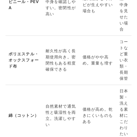
ビニール・PEV
中身を確認しや
ビが生えやすい
中身
A
すい。密閉性が
場合も
を見
高い
せた
い場
合
コー
トな
耐久性が高く長
ポリエステル・
ど重
期使用向き。密
価格がやや高
オックスフォー
い衣
閉性もある程度
め。重量も増す
ド布
類・
確保できる
長期
保管
日本
製・
洗え
自然素材で通気
価格が高め。乾
る素
性と吸湿性を両
綿（コットン）
きにくいものも
材に
立。洗濯しやす
ある
こだ
い
わり
たい