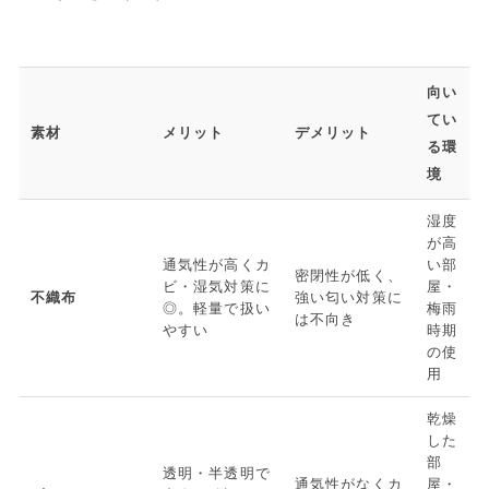
向い
てい
素材
メリット
デメリット
る環
境
湿度
が高
通気性が高くカ
い部
密閉性が低く、
ビ・湿気対策に
屋・
不織布
強い匂い対策に
◎。軽量で扱い
梅雨
は不向き
やすい
時期
の使
用
乾燥
した
部
透明・半透明で
通気性がなくカ
屋・