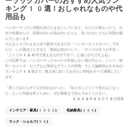
ーラックカバーのおすすめ人気ラン
キング10選！おしゃれなものや代
用品も
ハンガーラックに衣類を掛けたままにしていると、ホコリが積もったり、日
光で色褪せたり、部屋の匂いが染み付いたりと、気づかないうちに衣類が傷
んでしまいます。
そんなトラブルをまとめて解決できるのが「ハンガーラックカバー」です。
ただ、いざ選ぼうとすると「素材は何がいい？」「サイズが合うか不安…」
「ニトリや100均で買えるもので十分？」と迷いがちですよね。
この記事では、ハンガーラックカバーの失敗しない選び方から、ニトリ・無
印・カインズ・セリアなど身近なブランドの特徴、そして編集部おすすめの
ランキング10選まで、購入前に知っておきたい情報をすべて網羅してい
ます。
「買ってみたらサイズが合わなかった」「取り出しにくくて使わなくなっ
た」という失敗を防ぐために、ぜひ最後まで読んでみてください。
2026年02月15日更新
インテリア・家具(1552)
収納家具(349)
ラック・シェルフ(98)