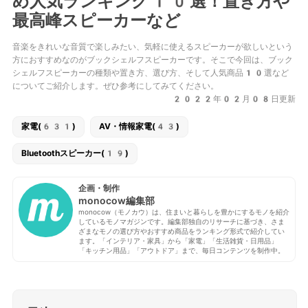
め人気ランキング10選！置き方や
最高峰スピーカーなど
音楽をきれいな音質で楽しみたい、気軽に使えるスピーカーが欲しいという
方におすすめなのがブックシェルフスピーカーです。そこで今回は、ブック
シェルフスピーカーの種類や置き方、選び方、そして人気商品10選など
についてご紹介します。ぜひ参考にしてみてください。
2022年02月08日更新
家電(631)
AV・情報家電(43)
Bluetoothスピーカー(19)
企画・制作
monocow編集部
monocow（モノカウ）は、住まいと暮らしを豊かにするモノを紹介
しているモノマガジンです。編集部独自のリサーチに基づき、さま
ざまなモノの選び方やおすすめ商品をランキング形式で紹介してい
ます。「インテリア・家具」から「家電」「生活雑貨・日用品」
「キッチン用品」「アウトドア」まで、毎日コンテンツを制作中。