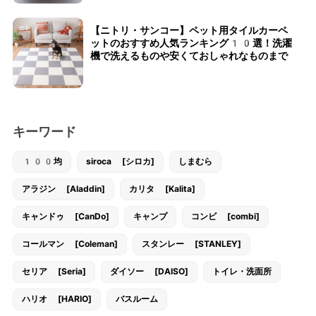
【ニトリ・サンコー】ペット用タイルカーペ
ットのおすすめ人気ランキング10選！洗濯
機で洗えるものや安くておしゃれなものまで
キーワード
100均
siroca [シロカ]
しまむら
アラジン [Aladdin]
カリタ [Kalita]
キャンドゥ [CanDo]
キャンプ
コンビ [combi]
コールマン [Coleman]
スタンレー [STANLEY]
セリア [Seria]
ダイソー [DAISO]
トイレ・洗面所
ハリオ [HARIO]
バスルーム