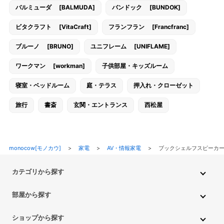
バルミューダ [BALMUDA]
バンドック [BUNDOK]
ビタクラフト [VitaCraft]
フランフラン [Francfranc]
ブルーノ [BRUNO]
ユニフレーム [UNIFLAME]
ワークマン [workman]
子供部屋・キッズルーム
寝室・ベッドルーム
庭・テラス
押入れ・クローゼット
旅行
書斎
玄関・エントランス
西松屋
monocow[モノカウ]
>
家電
>
AV・情報家電
>
ブックシェルフスピーカ
カテゴリから探す
インテリア・家具
家電
キッチン用品
生活雑貨・用品
部屋から探す
PC・スマホ・通信
DIY・ガーデニング
ファッション
キッチン・ダイニングルーム
リビングルーム
キッチン用品
ショップから探す
ペット用品
ベビー・キッズ
車・バイク
趣味・ホビー