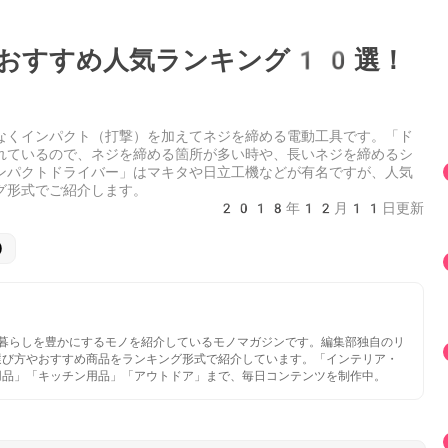
おすすめ人気ランキング10選！
なくインパクト（打撃）を加えてネジを締める電動工具です。「ド
れているので、ネジを締める箇所が多い時や、長いネジを締めるシ
ンパクトドライバー」はマキタや日立工機などが有名ですが、人気
グ形式でご紹介します。
2018年12月11日更新
)
いと暮らしを豊かにするモノを紹介しているモノマガジンです。編集部独自のリ
選び方やおすすめ商品をランキング形式で紹介しています。「インテリア・
用品」「キッチン用品」「アウトドア」まで、毎日コンテンツを制作中。