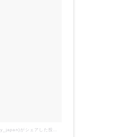
STANLEY (スタンレー)さん(@stanley_japan)がシェアした投稿
–
2018年 7月月16日午後4時07分P