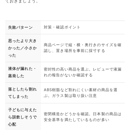
ておきましょう。
対策・確認ポイント
失敗パターン
思ったより大き
商品ページで縦・横・奥行きのサイズを確
かった／小さか
認し、置き場所を事前に採寸する
った
液体が漏れた・
密封性の高い商品を選ぶ。レビューで液漏
れの報告がないか確認する
蒸発した
落としたら割れ
ABS樹脂など割れにくい素材の商品を選
ぶ。ガラス製は取り扱い注意
てしまった
子どもに与えた
密閉構造かどうかを確認。日本製の商品は
ら誤飲しそうで
安全基準を満たしているものが多い
心配