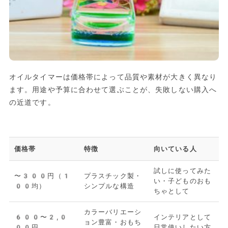
オイルタイマーは価格帯によって品質や素材が大きく異なり
ます。用途や予算に合わせて選ぶことが、失敗しない購入へ
の近道です。
価格帯
特徴
向いている人
試しに使ってみた
〜300円（1
プラスチック製・
い・子どものおも
00均）
シンプルな構造
ちゃとして
カラーバリエーシ
600〜2,0
インテリアとして
ョン豊富・おもち
00円
日常使いしたい方