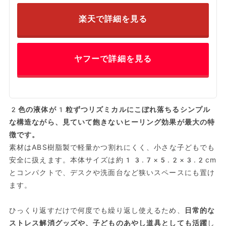
楽天で詳細を見る
ヤフーで詳細を見る
2色の液体が1粒ずつリズミカルにこぼれ落ちるシンプル
な構造ながら、見ていて飽きないヒーリング効果が最大の特
徴です。
素材はABS樹脂製で軽量かつ割れにくく、小さな子どもでも
安全に扱えます。本体サイズは約13.7×5.2×3.2cm
とコンパクトで、デスクや洗面台など狭いスペースにも置け
ます。
ひっくり返すだけで何度でも繰り返し使えるため、
日常的な
ストレス解消グッズや、子どものあやし道具としても活躍
し