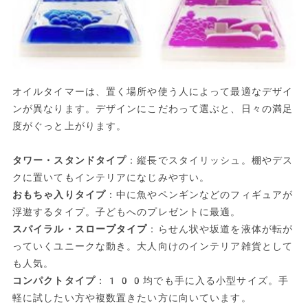
オイルタイマーは、置く場所や使う人によって最適なデザイ
ンが異なります。デザインにこだわって選ぶと、日々の満足
度がぐっと上がります。
タワー・スタンドタイプ
：縦長でスタイリッシュ。棚やデス
クに置いてもインテリアになじみやすい。
おもちゃ入りタイプ
：中に魚やペンギンなどのフィギュアが
浮遊するタイプ。子どもへのプレゼントに最適。
スパイラル・スロープタイプ
：らせん状や坂道を液体が転が
っていくユニークな動き。大人向けのインテリア雑貨として
も人気。
コンパクトタイプ
：100均でも手に入る小型サイズ。手
軽に試したい方や複数置きたい方に向いています。