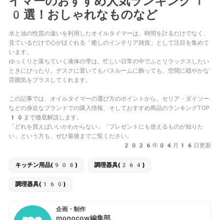
イマーのおすすめ人気ランキング1
0選！おしゃれなものなど
水と油の性質の違いを利用した
オイルタイマー
は、時間を計るだけでなく、
見ているだけで心がほぐれる「癒しのインテリア雑貨」として注目を集めて
います。
ゆっくりと落ちていく液体の雫は、忙しい日常の中でふとリラックスしたい
ときにぴったり。デスクに置いてもバスルームに飾っても、空間に穏やかな
雰囲気をプラスしてくれます。
この記事では、オイルタイマーの選び方のポイントから、セリア・ダイソー
などの身近なブランドでの購入情報、そしておすすめ商品のランキングTOP
10まで徹底解説します。
「どれを買えばいいかわからない」「プレゼントにも使えるものが知りた
い」という方も、ぜひ最後までご覧ください。
2026年04月16日更新
キッチン用品(908)
調理器具(264)
調理器具(160)
企画・制作
monocow編集部