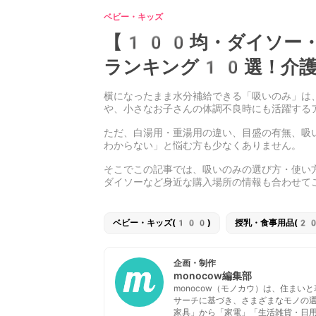
ベビー・キッズ
【100均・ダイソー・
ランキング10選！介護
横になったまま水分補給できる「吸いのみ」は
や、小さなお子さんの体調不良時にも活躍する
ただ、白湯用・重湯用の違い、目盛の有無、吸
わからない」と悩む方も少なくありません。
そこでこの記事では、
吸いのみの選び方・使い
ダイソーなど身近な購入場所の情報も合わせて
ベビー・キッズ(100)
授乳・食事用品(20
企画・制作
monocow編集部
monocow（モノカウ）は、住ま
サーチに基づき、さまざまなモノの
家具」から「家電」「生活雑貨・日