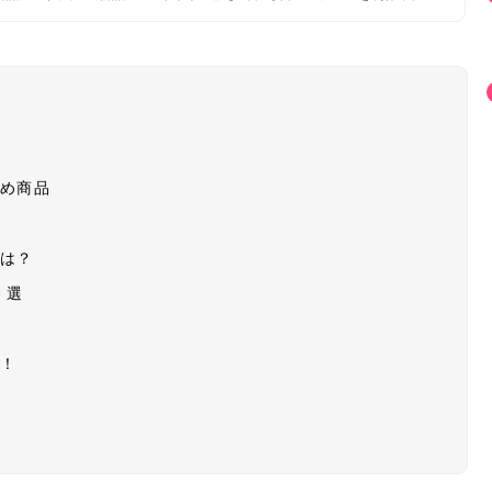
すめ商品
ーは？
0選
ク！