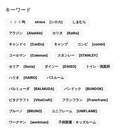
キーワード
100均
siroca [シロカ]
しまむら
アラジン [Aladdin]
カリタ [Kalita]
キャンドゥ [CanDo]
キャンプ
コンビ [combi]
コールマン [Coleman]
スタンレー [STANLEY]
セリア [Seria]
ダイソー [DAISO]
トイレ・洗面所
ハリオ [HARIO]
バスルーム
バルミューダ [BALMUDA]
バンドック [BUNDOK]
ビタクラフト [VitaCraft]
フランフラン [Francfranc]
ブルーノ [BRUNO]
ユニフレーム [UNIFLAME]
ワークマン [workman]
子供部屋・キッズルーム