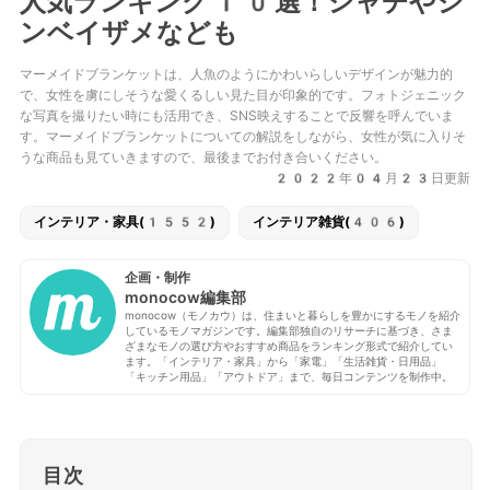
人気ランキング10選！シャチやジ
ンベイザメなども
マーメイドブランケットは、人魚のようにかわいらしいデザインが魅力的
で、女性を虜にしそうな愛くるしい見た目が印象的です。フォトジェニック
な写真を撮りたい時にも活用でき、SNS映えすることで反響を呼んでいま
す。マーメイドブランケットについての解説をしながら、女性が気に入りそ
うな商品も見ていきますので、最後までお付き合いください。
2022年04月23日更新
インテリア・家具(1552)
インテリア雑貨(406)
企画・制作
monocow編集部
monocow（モノカウ）は、住まいと暮らしを豊かにするモノを紹介
しているモノマガジンです。編集部独自のリサーチに基づき、さま
ざまなモノの選び方やおすすめ商品をランキング形式で紹介してい
ます。「インテリア・家具」から「家電」「生活雑貨・日用品」
「キッチン用品」「アウトドア」まで、毎日コンテンツを制作中。
目次