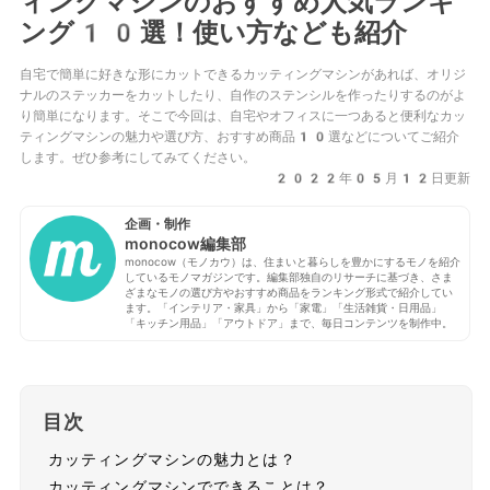
ィングマシンのおすすめ人気ランキ
ング10選！使い方なども紹介
自宅で簡単に好きな形にカットできるカッティングマシンがあれば、オリジ
ナルのステッカーをカットしたり、自作のステンシルを作ったりするのがよ
り簡単になります。そこで今回は、自宅やオフィスに一つあると便利なカッ
ティングマシンの魅力や選び方、おすすめ商品10選などについてご紹介
します。ぜひ参考にしてみてください。
2022年05月12日更新
企画・制作
monocow編集部
monocow（モノカウ）は、住まいと暮らしを豊かにするモノを紹介
しているモノマガジンです。編集部独自のリサーチに基づき、さま
ざまなモノの選び方やおすすめ商品をランキング形式で紹介してい
ます。「インテリア・家具」から「家電」「生活雑貨・日用品」
「キッチン用品」「アウトドア」まで、毎日コンテンツを制作中。
目次
カッティングマシンの魅力とは？
カッティングマシンでできることは？