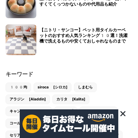
すくてくっつかないものや代用品も紹介
【ニトリ・サンコー】ペット用タイルカーペ
ットのおすすめ人気ランキング10選！洗濯
機で洗えるものや安くておしゃれなものまで
キーワード
100均
siroca [シロカ]
しまむら
アラジン [Aladdin]
カリタ [Kalita]
キャンドゥ [CanDo]
キャンプ
コンビ [combi]
コールマン [Coleman]
スタンレー [STANLEY]
セリア [Seria]
ダイソー [DAISO]
トイレ・洗面所