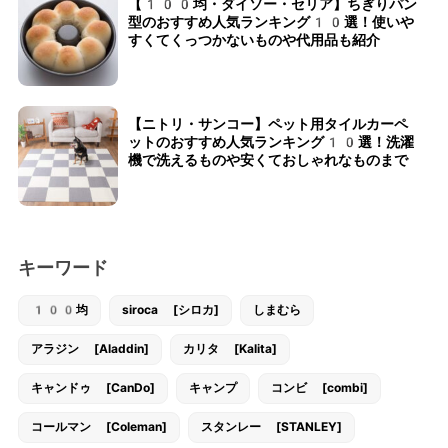
【100均・ダイソー・セリア】ちぎりパン
型のおすすめ人気ランキング10選！使いや
すくてくっつかないものや代用品も紹介
【ニトリ・サンコー】ペット用タイルカーペ
ットのおすすめ人気ランキング10選！洗濯
機で洗えるものや安くておしゃれなものまで
キーワード
100均
siroca [シロカ]
しまむら
アラジン [Aladdin]
カリタ [Kalita]
キャンドゥ [CanDo]
キャンプ
コンビ [combi]
コールマン [Coleman]
スタンレー [STANLEY]