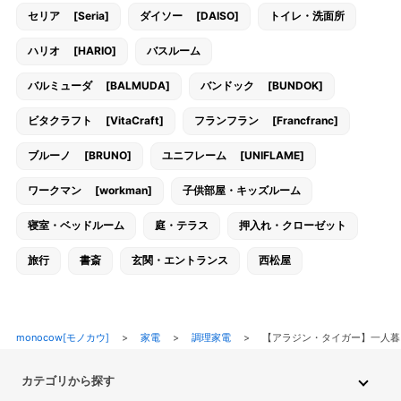
セリア [Seria]
ダイソー [DAISO]
トイレ・洗面所
ハリオ [HARIO]
バスルーム
バルミューダ [BALMUDA]
バンドック [BUNDOK]
ビタクラフト [VitaCraft]
フランフラン [Francfranc]
ブルーノ [BRUNO]
ユニフレーム [UNIFLAME]
ワークマン [workman]
子供部屋・キッズルーム
寝室・ベッドルーム
庭・テラス
押入れ・クローゼット
旅行
書斎
玄関・エントランス
西松屋
monocow[モノカウ]
>
家電
>
調理家電
>
【アラジン・タイガー】一人
カテゴリから探す