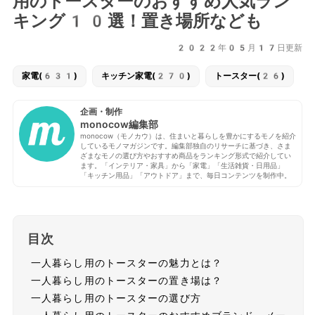
用のトースターのおすすめ人気ラン
キング10選！置き場所なども
2022年05月17日更新
家電(631)
キッチン家電(270)
トースター(26)
企画・制作
monocow編集部
monocow（モノカウ）は、住まいと暮らしを豊かにするモノを紹介
しているモノマガジンです。編集部独自のリサーチに基づき、さま
ざまなモノの選び方やおすすめ商品をランキング形式で紹介してい
ます。「インテリア・家具」から「家電」「生活雑貨・日用品」
「キッチン用品」「アウトドア」まで、毎日コンテンツを制作中。
目次
一人暮らし用のトースターの魅力とは？
一人暮らし用のトースターの置き場は？
一人暮らし用のトースターの選び方