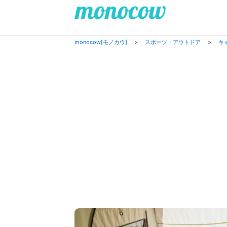
monocow[モノカウ]
>
スポーツ・アウトドア
>
キ