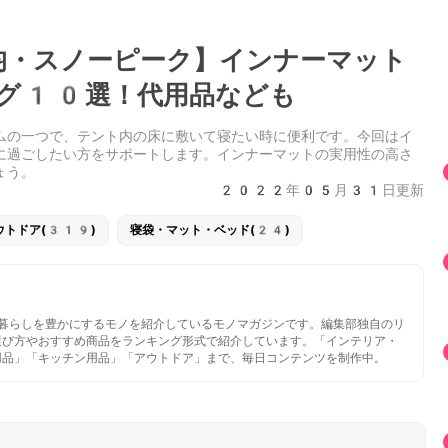
・スノーピーク】インナーマット
グ10選！代用品なども
ムの一つで、テント内の床に敷いて寝たい時に便利です。今回はイ
に過ごしたい方をサポートします。インナーマットの実用性の高さ
ょう。
2022年05月31日更新
ウトドア(319)
寝袋・マット・ベッド(24)
いと暮らしを豊かにするモノを紹介しているモノマガジンです。編集部独自のリ
選び方やおすすめ商品をランキング形式で紹介しています。「インテリア・
用品」「キッチン用品」「アウトドア」まで、毎日コンテンツを制作中。