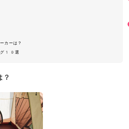
メーカーは？
ング10選
は？