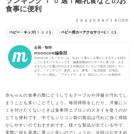
ランキング10選！離乳食などのお
食事に便利
2022年06月14日更新
ベビー・キッズ(100)
ベビー用カーアクセサリー(10)
企画・制作
monocow編集部
monocow（モノカウ）は、住まいと暮らしを豊かにするモノを紹介
しているモノマガジンです。編集部独自のリサーチに基づき、さま
ざまなモノの選び方やおすすめ商品をランキング形式で紹介してい
ます。「インテリア・家具」から「家電」「生活雑貨・日用品」
「キッチン用品」「アウトドア」まで、毎日コンテンツを制作中。
赤ちゃんの食事の際にどうしてもテーブルや洋服が汚れてし
まうことも多いことでしょう。毎回掃除をしたり、洋服にシ
ミを付けたくないときは食事用エプロンのスタイを使うのが
とても便利です。中でもシリコン製の製品は汚れに強く掃除
がしやすいのでおすすめです。様々な製品が出ている中で、
実際に何を基準に選ぶと良いのでしょうか。今回はおすすめ