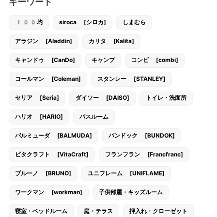
キーワード
100均
siroca [シロカ]
しまむら
アラジン [Aladdin]
カリタ [Kalita]
キャンドゥ [CanDo]
キャンプ
コンビ [combi]
コールマン [Coleman]
スタンレー [STANLEY]
セリア [Seria]
ダイソー [DAISO]
トイレ・洗面所
ハリオ [HARIO]
バスルーム
バルミューダ [BALMUDA]
バンドック [BUNDOK]
ビタクラフト [VitaCraft]
フランフラン [Francfranc]
ブルーノ [BRUNO]
ユニフレーム [UNIFLAME]
ワークマン [workman]
子供部屋・キッズルーム
寝室・ベッドルーム
庭・テラス
押入れ・クローゼット