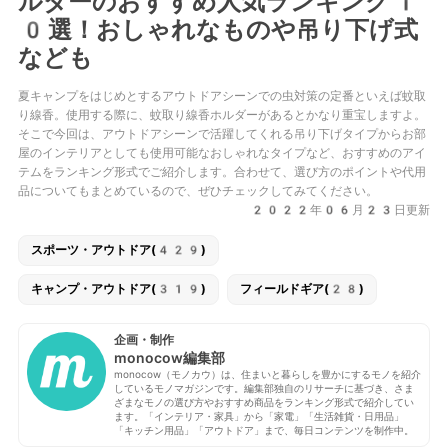
ルダーのおすすめ人気ランキング1
0選！おしゃれなものや吊り下げ式
なども
夏キャンプをはじめとするアウトドアシーンでの虫対策の定番といえば蚊取
り線香。使用する際に、蚊取り線香ホルダーがあるとかなり重宝しますよ。
そこで今回は、アウトドアシーンで活躍してくれる吊り下げタイプからお部
屋のインテリアとしても使用可能なおしゃれなタイプなど、おすすめのアイ
テムをランキング形式でご紹介します。合わせて、選び方のポイントや代用
品についてもまとめているので、ぜひチェックしてみてください。
2022年06月23日更新
スポーツ・アウトドア(429)
キャンプ・アウトドア(319)
フィールドギア(28)
企画・制作
monocow編集部
monocow（モノカウ）は、住まいと暮らしを豊かにするモノを紹介
しているモノマガジンです。編集部独自のリサーチに基づき、さま
ざまなモノの選び方やおすすめ商品をランキング形式で紹介してい
ます。「インテリア・家具」から「家電」「生活雑貨・日用品」
「キッチン用品」「アウトドア」まで、毎日コンテンツを制作中。