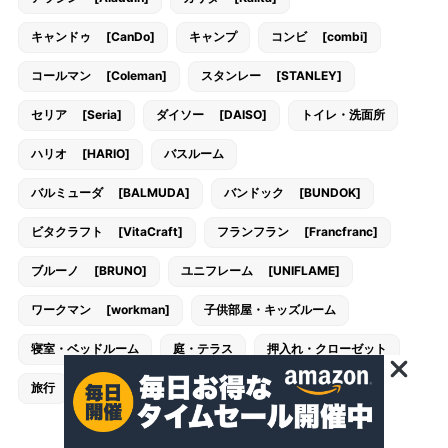
キャンドゥ [CanDo]
キャンプ
コンビ [combi]
コールマン [Coleman]
スタンレー [STANLEY]
セリア [Seria]
ダイソー [DAISO]
トイレ・洗面所
ハリオ [HARIO]
バスルーム
バルミューダ [BALMUDA]
バンドック [BUNDOK]
ビタクラフト [VitaCraft]
フランフラン [Francfranc]
ブルーノ [BRUNO]
ユニフレーム [UNIFLAME]
ワークマン [workman]
子供部屋・キッズルーム
寝室・ベッドルーム
庭・テラス
押入れ・クローゼット
旅行
書斎
玄関・エントランス
西松屋