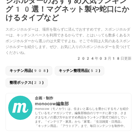
ジホルダーのおすすめ人気ランキン
グ10選！マグネット製や蛇口にか
けるタイプなど
スポンジホルダーは、場所を取らずに済んでおすすめです。スポンジホルダ
ーは、キッチンスペースを利用できるからです。とはいっても数多くあるス
ポンジホルダーから選ぶのは大変ですよね。そこで今回は人気のあるスポン
ジホルダーを紹介します。ぜひ、お気に入りのスポンジホルダーを見つけて
くださいね。
2024年03月18日更新
キッチン用品(908)
キッチン整理用品(52)
整理ボックス(23)
企画・制作
monocow編集部
monocow（モノカウ）は、住まいと暮らしを豊かにするモノを紹介
しているモノマガジンです。編集部独自のリサーチに基づき、さま
ざまなモノの選び方やおすすめ商品をランキング形式で紹介してい
ます。「インテリア・家具」から「家電」「生活雑貨・日用品」
「キッチン用品」「アウトドア」まで、毎日コンテンツを制作中。