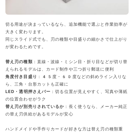
切る用途が決まっているなら、追加機能で選ぶと作業効率が
大きく変わります。
同じスライド式でも、刃の種類や目盛りの細かさで仕上がり
が変わるためです。
替え刃の種類
：直線・波線・ミシン目・折り目などが切り替
えられるモデルは、カード制作や三つ折り郵送に便利
角度付き目盛り
：45度・60度などの斜めライン入りな
ら、三角・台形カットも正確に
LED・透明押さえバー
：切る位置が見えやすく、写真や薄紙
の位置合わせがラク
替え刃が別売りされているか
：長く使うなら、メーカー純正
の替え刃供給があるモデルが安心
ハンドメイドや手作りカードが好きな方は替え刃の種類重