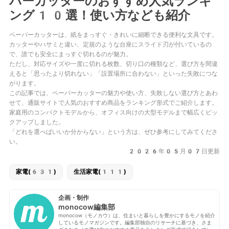
パーカッターのおすすめ人気ランキ
ング10選！使い方なども紹介
ペーパーカッターは、紙をまっすぐ・きれいに細断できる便利な文具です。
カッターやハサミと違い、定規のような台座にスライド刃が付いているの
で、誰でも安全にまっすぐ切れるのが魅力。
ただし、対応サイズや一度に切れる枚数、切り口の種類など、選び方を間違
えると「思ったより切れない」「設置場所に合わない」といった失敗につな
がります。
この記事では、ペーパーカッターの魅力や使い方、失敗しない選び方とあわ
せて、通販サイトで人気のおすすめ商品をランキング形式でご紹介します。
家庭用のコンパクトモデルから、オフィス向けの大型モデルまで幅広くピッ
クアップしました。
「どれを選べばいいか分からない」という方は、ぜひ参考にしてみてくださ
い。
2026年05月07日更新
家電(631)
生活家電(111)
企画・制作
monocow編集部
monocow（モノカウ）は、住まいと暮らしを豊かにするモノを紹介
しているモノマガジンです。編集部独自のリサーチに基づき、さま