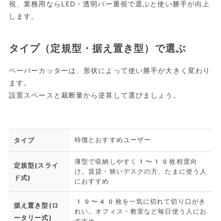
視、業務用ならLED・透明バー重視で選ぶと使い勝手が向上
します。
タイプ（定規型・据え置き型）で選ぶ
ペーパーカッターは、形状によって使い勝手が大きく変わり
ます。
設置スペースと裁断量から逆算して選びましょう。
特徴とおすすめユーザー
タイプ
薄型で収納しやすく1〜10枚程度向
定規型(スライ
け。賃貸・狭いデスクの方、たまに使う人
ド式)
におすすめ
10〜40枚を一気に切れて切り口がき
据え置き型(ロ
れい。オフィス・教室など毎日使う人にお
ータリー式)