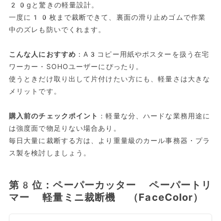
20gと驚きの軽量設計。
一度に10枚まで裁断できて、裏面の滑り止めゴムで作業
中のズレも防いでくれます。
こんな人におすすめ
：A3コピー用紙やポスターを扱う在宅
ワーカー・SOHOユーザーにぴったり。
使うときだけ取り出して片付けたい方にも、軽量さは大きな
メリットです。
購入前のチェックポイント
：軽量な分、ハードな業務用途に
は強度面で物足りない場合あり。
毎日大量に裁断する方は、より重量級のカール事務器・プラ
ス製を検討しましょう。
第8位：ペーパーカッター ペーパートリ
マー 軽量ミニ裁断機 （FaceColor）