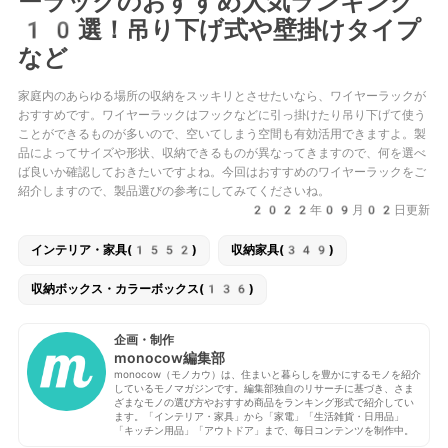
ーラックのおすすめ人気ランキング
10選！吊り下げ式や壁掛けタイプ
など
家庭内のあらゆる場所の収納をスッキリとさせたいなら、ワイヤーラックが
おすすめです。ワイヤーラックはフックなどに引っ掛けたり吊り下げて使う
ことができるものが多いので、空いてしまう空間も有効活用できますよ。製
品によってサイズや形状、収納できるものが異なってきますので、何を選べ
ば良いか確認しておきたいですよね。今回はおすすめのワイヤーラックをご
紹介しますので、製品選びの参考にしてみてくださいね。
2022年09月02日更新
インテリア・家具(1552)
収納家具(349)
収納ボックス・カラーボックス(136)
企画・制作
monocow編集部
monocow（モノカウ）は、住まいと暮らしを豊かにするモノを紹介
しているモノマガジンです。編集部独自のリサーチに基づき、さま
ざまなモノの選び方やおすすめ商品をランキング形式で紹介してい
ます。「インテリア・家具」から「家電」「生活雑貨・日用品」
「キッチン用品」「アウトドア」まで、毎日コンテンツを制作中。