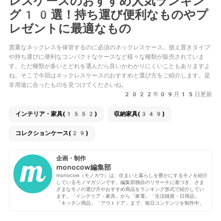
レスケースのおすすめ人気ランキン
グ10選！持ち運び便利なものやプ
レゼントに最適なもの
貴重なネックレスを保管するのに必須のネックレスケース。据え置きタイプ
や持ち運びに便利なコンパクトなケースなど様々な種類が販売されていま
す。ただ種類が多いとどれを選んだら良いかわかりにくいこともありますよ
ね。そこで今回はネックレスケースのおすすめと選び方をご紹介します。是
非用途に合ったものを見つけてくださいね。
2022年09月15日更新
インテリア・家具(1552)
収納家具(349)
コレクションケース(29)
企画・制作
monocow編集部
monocow（モノカウ）は、住まいと暮らしを豊かにするモノを紹介
しているモノマガジンです。編集部独自のリサーチに基づき、さま
ざまなモノの選び方やおすすめ商品をランキング形式で紹介してい
ます。「インテリア・家具」から「家電」「生活雑貨・日用品」
「キッチン用品」「アウトドア」まで、毎日コンテンツを制作中。