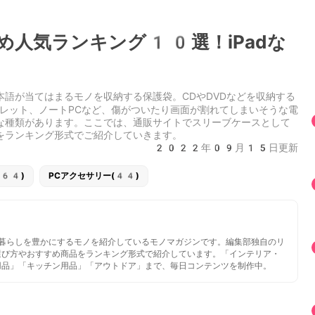
め人気ランキング10選！iPadな
語が当てはまるモノを収納する保護袋。CDやDVDなどを収納する
レット、ノートPCなど、傷がついたり画面が割れてしまいそうな電
な種類があります。ここでは、通販サイトでスリーブケースとして
をランキング形式でご紹介していきます。
2022年09月15日更新
(64)
PCアクセサリー(44)
いと暮らしを豊かにするモノを紹介しているモノマガジンです。編集部独自のリ
選び方やおすすめ商品をランキング形式で紹介しています。「インテリア・
用品」「キッチン用品」「アウトドア」まで、毎日コンテンツを制作中。