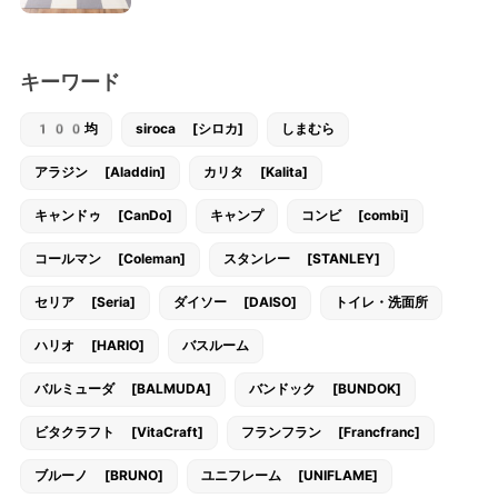
キーワード
100均
siroca [シロカ]
しまむら
アラジン [Aladdin]
カリタ [Kalita]
キャンドゥ [CanDo]
キャンプ
コンビ [combi]
コールマン [Coleman]
スタンレー [STANLEY]
セリア [Seria]
ダイソー [DAISO]
トイレ・洗面所
ハリオ [HARIO]
バスルーム
バルミューダ [BALMUDA]
バンドック [BUNDOK]
ビタクラフト [VitaCraft]
フランフラン [Francfranc]
ブルーノ [BRUNO]
ユニフレーム [UNIFLAME]