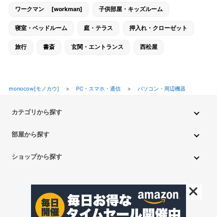
ワークマン [workman]
子供部屋・キッズルーム
寝室・ベッドルーム
庭・テラス
押入れ・クローゼット
旅行
書斎
玄関・エントランス
西松屋
monocow[モノカウ]
>
PC・スマホ・通信
>
パソコン・周辺機器
カテゴリから探す
インテリア・家具
家電
キッチン用品
生活雑貨・用品
部屋から探す
PC・スマホ・通信
DIY・ガーデニング
ファッション
キッチン・ダイニングルーム
リビングルーム
キッチン用品
ショップから探す
ペット用品
ベビー・キッズ
車・バイク
趣味・ホビー
子供部屋・キッズルーム
寝室・ベッドルーム
書斎
ニトリ
無印良品
IKEA
フランフラン
CAINZ
DAISO
食品
不用品回収・買取
トイレ・洗面所
バスルーム
押入れ・クローゼット
セリア
玄関・エントランス
庭・テラス/a>
一人暮らし
アイリスオーヤマ
しまむら
西松屋
CanDo
©monocow All Rights Reserved.