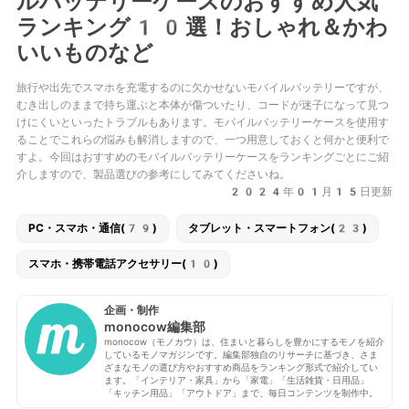
ルバッテリーケースのおすすめ人気
ランキング10選！おしゃれ＆かわ
いいものなど
旅行や出先でスマホを充電するのに欠かせないモバイルバッテリーですが、
むき出しのままで持ち運ぶと本体が傷ついたり、コードが迷子になって見つ
けにくいといったトラブルもあります。モバイルバッテリーケースを使用す
ることでこれらの悩みも解消しますので、一つ用意しておくと何かと便利で
すよ。今回はおすすめのモバイルバッテリーケースをランキングごとにご紹
介しますので、製品選びの参考にしてみてくださいね。
2024年01月15日更新
PC・スマホ・通信(79)
タブレット・スマートフォン(23)
スマホ・携帯電話アクセサリー(10)
企画・制作
monocow編集部
monocow（モノカウ）は、住まいと暮らしを豊かにするモノを紹介
しているモノマガジンです。編集部独自のリサーチに基づき、さま
ざまなモノの選び方やおすすめ商品をランキング形式で紹介してい
ます。「インテリア・家具」から「家電」「生活雑貨・日用品」
「キッチン用品」「アウトドア」まで、毎日コンテンツを制作中。