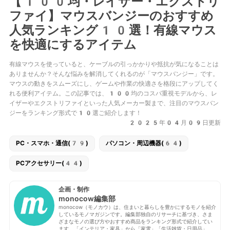
【100均・レイザー・エクストリ
ファイ】マウスバンジーのおすすめ
人気ランキング10選！有線マウス
を快適にするアイテム
有線マウスを使っていると、ケーブルの引っかかりや抵抗が気になることは
ありませんか？そんな悩みを解消してくれるのが「マウスバンジー」です。
マウスの動きをスムーズにし、ゲームや作業の快適さを格段にアップしてく
れる便利アイテム。この記事では、100均のコスパ重視モデルから、レ
イザーやエクストリファイといった人気メーカー製まで、注目のマウスバン
ジーをランキング形式で10選ご紹介します！
2025年04月09日更新
PC・スマホ・通信(79)
パソコン・周辺機器(64)
PCアクセサリー(44)
企画・制作
monocow編集部
monocow（モノカウ）は、住まいと暮らしを豊かにするモノを紹介
しているモノマガジンです。編集部独自のリサーチに基づき、さま
ざまなモノの選び方やおすすめ商品をランキング形式で紹介してい
ます。「インテリア・家具」から「家電」「生活雑貨・日用品」