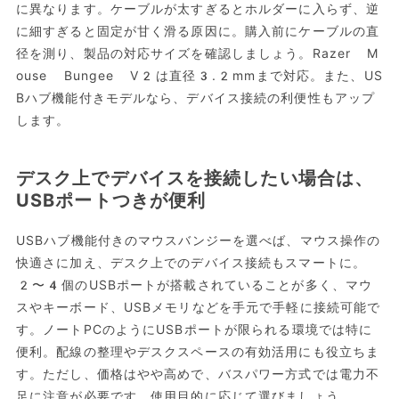
に異なります。ケーブルが太すぎるとホルダーに入らず、逆
に細すぎると固定が甘く滑る原因に。購入前にケーブルの直
径を測り、製品の対応サイズを確認しましょう。Razer M
ouse Bungee V2は直径3.2mmまで対応。また、US
Bハブ機能付きモデルなら、デバイス接続の利便性もアップ
します。
デスク上でデバイスを接続したい場合は、
USBポートつきが便利
USBハブ機能付きのマウスバンジーを選べば、マウス操作の
快適さに加え、デスク上でのデバイス接続もスマートに。
2〜4個のUSBポートが搭載されていることが多く、マウ
スやキーボード、USBメモリなどを手元で手軽に接続可能で
す。ノートPCのようにUSBポートが限られる環境では特に
便利。配線の整理やデスクスペースの有効活用にも役立ちま
す。ただし、価格はやや高めで、バスパワー方式では電力不
足に注意が必要です。使用目的に応じて選びましょう。