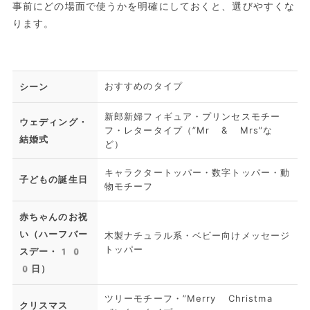
事前にどの場面で使うかを明確にしておくと、選びやすくな
ります。
おすすめのタイプ
シーン
新郎新婦フィギュア・プリンセスモチー
ウェディング・
フ・レタータイプ（”Mr & Mrs”な
結婚式
ど）
キャラクタートッパー・数字トッパー・動
子どもの誕生日
物モチーフ
赤ちゃんのお祝
い（ハーフバー
木製ナチュラル系・ベビー向けメッセージ
トッパー
スデー・10
0日）
ツリーモチーフ・”Merry Christma
クリスマス