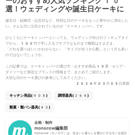
ーのおすすめ人気ランキング10
選！ウェディングや誕生日ケーキに
誕生日・結婚式・記念日など、特別な日のケーキをもっと華やかに演出した
い。そんな方に注目されているのが「ケーキトッパー」です。
ひとくちにケーキトッパーといっても、ウェディング向けのフィギュアタイ
プから、100均で手に入るプチプラなものまで種類はさまざま。
「どれを選べばいいかわからない」「サイズが合うか心配」という方も多い
のではないでしょうか。
この記事では、
ケーキトッパーの選び方・おすすめ商品10選・セリア・
ダイソーなど身近なブランドの情報
まで、まとめてご紹介します。
大切な日のケーキ選びの参考にしてみてください。
2026年03月05日更新
キッチン用品(908)
調理器具(264)
製菓・製パン器具(43)
企画・制作
monocow編集部
monocow（モノカウ）は、住まいと暮らしを豊かにするモノを紹介