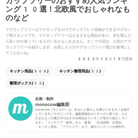
カップツリーのおすすめ人気ランキ
ング10選！北欧風でおしゃれなも
のなど
マグカップツリーはマグカップをかけてディスプレイ収納ができるマグカッ
プ用スタンドです。マグカップツリーはさまざまな商品があり、何を選んだ
ら良いのか迷っている人がいるかもしれません。そこで今回は、人気のマグ
カップツリーを紹介します。お気に入りのマグカップツリー選びの参考にし
てくださいね。
2023年12月15日更新
キッチン用品(908)
キッチン整理用品(52)
整理ボックス(23)
企画・制作
monocow編集部
monocow（モノカウ）は、住まいと暮らしを豊かにするモノを紹介
しているモノマガジンです。編集部独自のリサーチに基づき、さま
ざまなモノの選び方やおすすめ商品をランキング形式で紹介してい
ます。「インテリア・家具」から「家電」「生活雑貨・日用品」
「キッチン用品」「アウトドア」まで、毎日コンテンツを制作中。