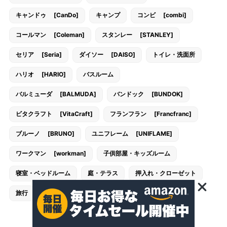
キャンドゥ [CanDo]
キャンプ
コンビ [combi]
コールマン [Coleman]
スタンレー [STANLEY]
セリア [Seria]
ダイソー [DAISO]
トイレ・洗面所
ハリオ [HARIO]
バスルーム
バルミューダ [BALMUDA]
バンドック [BUNDOK]
ビタクラフト [VitaCraft]
フランフラン [Francfranc]
ブルーノ [BRUNO]
ユニフレーム [UNIFLAME]
ワークマン [workman]
子供部屋・キッズルーム
寝室・ベッドルーム
庭・テラス
押入れ・クローゼット
旅行
書斎
玄関・エントランス
西松屋