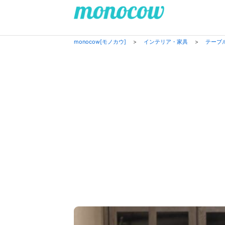
monocow[モノカウ]
>
インテリア・家具
>
テーブ