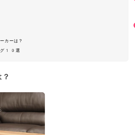
メーカーは？
ング10選
は？