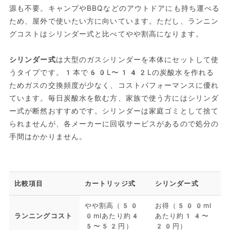
源も不要。キャンプやBBQなどのアウトドアにも持ち運べる
ため、屋外で使いたい方に向いています。ただし、ランニン
グコストはシリンダー式と比べてやや割高になります。
シリンダー式
は大型のガスシリンダーを本体にセットして使
うタイプです。1本で60L〜142Lの炭酸水を作れる
ためガスの交換頻度が少なく、コストパフォーマンスに優れ
ています。毎日炭酸水を飲む方、家族で使う方にはシリンダ
ー式が断然おすすめです。シリンダーは家庭ゴミとして捨て
られませんが、各メーカーに回収サービスがあるので処分の
手間はかかりません。
比較項目
カートリッジ式
シリンダー式
やや割高（50
お得（500ml
ランニングコスト
0mlあたり約4
あたり約14〜
5〜52円）
20円）