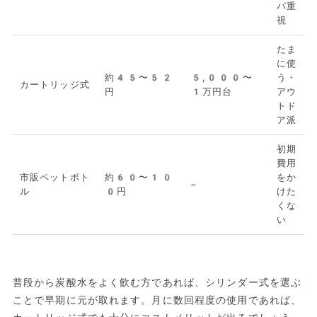
パ重
視
たま
に使
約45〜52
5,000〜
う・
カートリッジ式
円
1万円台
アウ
トド
ア派
初期
費用
市販ペットボト
約60〜10
をか
−
ル
0円
けた
くな
い
普段から炭酸水をよく飲む方であれば、シリンダー式を選ぶ
ことで早期に元が取れます。月に数回程度の使用であれば、