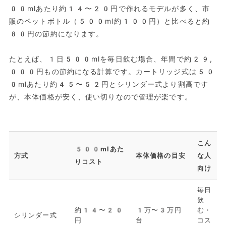
00mlあたり約14〜20円で作れるモデルが多く、市
販のペットボトル（500ml約100円）と比べると約
80円の節約になります。
たとえば、1日500mlを毎日飲む場合、年間で約29,
000円もの節約になる計算です。カートリッジ式は50
0mlあたり約45〜52円とシリンダー式より割高です
が、本体価格が安く、使い切りなので管理が楽です。
こん
500mlあた
方式
本体価格の目安
な人
りコスト
向け
毎日
飲
約14〜20
1万〜3万円
む・
シリンダー式
円
台
コス