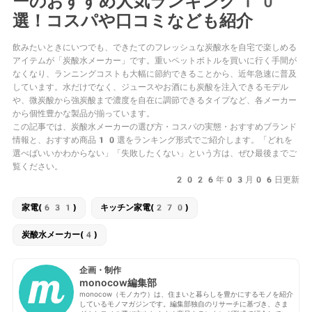
ーのおすすめ人気ランキング10
選！コスパや口コミなども紹介
飲みたいときにいつでも、できたてのフレッシュな炭酸水を自宅で楽しめる
アイテムが「炭酸水メーカー」です。重いペットボトルを買いに行く手間が
なくなり、ランニングコストも大幅に節約できることから、近年急速に普及
しています。水だけでなく、ジュースやお酒にも炭酸を注入できるモデル
や、微炭酸から強炭酸まで濃度を自在に調節できるタイプなど、各メーカー
から個性豊かな製品が揃っています。
この記事では、炭酸水メーカーの選び方・コスパの実態・おすすめブランド
情報と、おすすめ商品10選をランキング形式でご紹介します。「どれを
選べばいいかわからない」「失敗したくない」という方は、ぜひ最後までご
覧ください。
2026年03月06日更新
家電(631)
キッチン家電(270)
炭酸水メーカー(4)
企画・制作
monocow編集部
monocow（モノカウ）は、住まいと暮らしを豊かにするモノを紹介
しているモノマガジンです。編集部独自のリサーチに基づき、さま