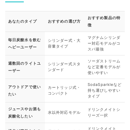
おすすめ製品の特
あなたのタイプ
おすすめの選び方
徴
マグナムシリンダ
毎日炭酸水を飲む
シリンダー式・大
ー対応モデルがコ
容量タイプ
ヘビーユーザー
スパ最強
ソーダストリーム
週数回のライトユ
シリンダー式スタ
など定番モデルが
ンダード
ーザー
使いやすい
SodaSparkleなど
アウトドアで使い
カートリッジ式・
持ち運びしやすい
コンパクト
たい
タイプ
ジュースやお酒も
ドリンクメイトシ
水以外対応モデル
リーズ一択
炭酸化したい
ドリンクメイト