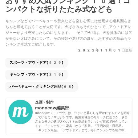
おすすめ人気ランキング10選！コ
ンパクトな折りたたみ式なども
キャンプなどでバーベキューや焚火などを楽しむ際には使用する道具類をき
ちんと揃えておくことが大切です。火ばさみもそのひとつで、アウトドアレ
ジャーがより充実したものになります。 そこで今回は、火を操るのには欠
かせない火ばさみについて、その種類や選び方のほか、おすすめの商品もラ
ンキング形式でご紹介します。
2022年11月01日更新
スポーツ・アウトドア(429)
キャンプ・アウトドア(319)
バーベキュー・クッキング用品(68)
企画・制作
monocow編集部
monocow（モノカウ）は、住まいと暮らしを豊かにするモノを紹介
しているモノマガジンです。編集部独自のリサーチに基づき、さま
ざまなモノの選び方やおすすめ商品をランキング形式で紹介してい
ます。「インテリア・家具」から「家電」「生活雑貨・日用品」
「キッチン用品」「アウトドア」まで、毎日コンテンツを制作中。