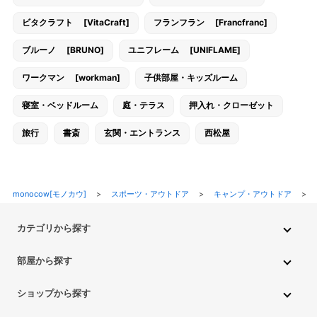
ビタクラフト [VitaCraft]
フランフラン [Francfranc]
ブルーノ [BRUNO]
ユニフレーム [UNIFLAME]
ワークマン [workman]
子供部屋・キッズルーム
寝室・ベッドルーム
庭・テラス
押入れ・クローゼット
旅行
書斎
玄関・エントランス
西松屋
monocow[モノカウ]
>
スポーツ・アウトドア
>
キャンプ・アウトドア
>
カテゴリから探す
インテリア・家具
家電
キッチン用品
生活雑貨・用品
部屋から探す
PC・スマホ・通信
DIY・ガーデニング
ファッション
キッチン・ダイニングルーム
リビングルーム
キッチン用品
ショップから探す
ペット用品
ベビー・キッズ
車・バイク
趣味・ホビー
子供部屋・キッズルーム
寝室・ベッドルーム
書斎
ニトリ
無印良品
IKEA
フランフラン
CAINZ
DAISO