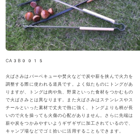
CA3B0015
火ばさみはバーベキューや焚火などで炭や薪を挟んで火力を
調整する際に使われる道具です。よく似たものにトングがあ
りますが、トングは肉や魚、野菜といった食材をつかむもの
で火ばさみとは異なります。また火ばさみはステンレスやス
チールといった素材で丈夫で熱に強く、トングよりも柄が長
いので火を操っても火傷の心配がありません。さらに先端は
薪や炭をつかみやすいようギザギザに加工されているので、
キャンプ場などでゴミ拾いに活用することもできます。