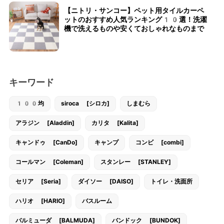
【ニトリ・サンコー】ペット用タイルカーペ
ットのおすすめ人気ランキング10選！洗濯
機で洗えるものや安くておしゃれなものまで
キーワード
100均
siroca [シロカ]
しまむら
アラジン [Aladdin]
カリタ [Kalita]
キャンドゥ [CanDo]
キャンプ
コンビ [combi]
コールマン [Coleman]
スタンレー [STANLEY]
セリア [Seria]
ダイソー [DAISO]
トイレ・洗面所
ハリオ [HARIO]
バスルーム
バルミューダ [BALMUDA]
バンドック [BUNDOK]