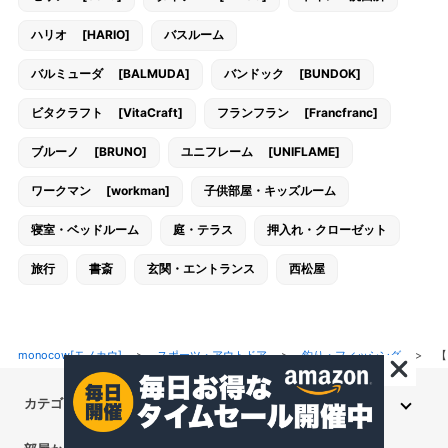
ハリオ [HARIO]
バスルーム
バルミューダ [BALMUDA]
バンドック [BUNDOK]
ビタクラフト [VitaCraft]
フランフラン [Francfranc]
ブルーノ [BRUNO]
ユニフレーム [UNIFLAME]
ワークマン [workman]
子供部屋・キッズルーム
寝室・ベッドルーム
庭・テラス
押入れ・クローゼット
旅行
書斎
玄関・エントランス
西松屋
monocow[モノカウ]
>
スポーツ・アウトドア
>
釣り・フィッシング
>
【
カテゴリから探す
インテリア・家具
家電
キッチン用品
生活雑貨・用品