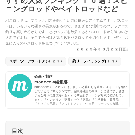
すすめ人気ランキング10選！スピ
ニングロッドやベイトロッドなど
バスロッドは、ブラックバスを釣りたい方に最適なアイテムです。バスロッ
ドは、いろいろな硬さや長さがあるので、さまざまな場所でのブラックバス
釣りを楽しめるからです。とはいっても数多くあるバスロッドから選ぶのは
大変ですよね。そこで今回は人気のあるバスロッドを紹介します。ぜひ、お
気に入りのバスロッドを見つけてくださいね。
2023年03月22日更新
スポーツ・アウトドア(429)
釣り・フィッシング(11)
企画・制作
monocow編集部
monocow（モノカウ）は、住まいと暮らしを豊かにするモノを紹介
しているモノマガジンです。編集部独自のリサーチに基づき、さま
ざまなモノの選び方やおすすめ商品をランキング形式で紹介してい
ます。「インテリア・家具」から「家電」「生活雑貨・日用品」
「キッチン用品」「アウトドア」まで、毎日コンテンツを制作中。
目次