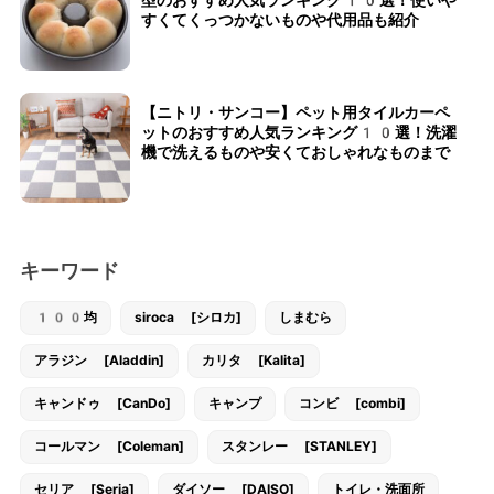
すくてくっつかないものや代用品も紹介
【ニトリ・サンコー】ペット用タイルカーペ
ットのおすすめ人気ランキング10選！洗濯
機で洗えるものや安くておしゃれなものまで
キーワード
100均
siroca [シロカ]
しまむら
アラジン [Aladdin]
カリタ [Kalita]
キャンドゥ [CanDo]
キャンプ
コンビ [combi]
コールマン [Coleman]
スタンレー [STANLEY]
セリア [Seria]
ダイソー [DAISO]
トイレ・洗面所