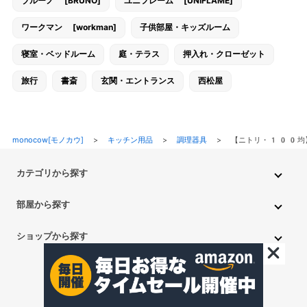
ブルーノ [BRUNO]
ユニフレーム [UNIFLAME]
ワークマン [workman]
子供部屋・キッズルーム
寝室・ベッドルーム
庭・テラス
押入れ・クローゼット
旅行
書斎
玄関・エントランス
西松屋
monocow[モノカウ]
>
キッチン用品
>
調理器具
>
【ニトリ・100均
カテゴリから探す
インテリア・家具
家電
キッチン用品
生活雑貨・用品
部屋から探す
PC・スマホ・通信
DIY・ガーデニング
ファッション
キッチン・ダイニングルーム
リビングルーム
キッチン用品
ショップから探す
ペット用品
ベビー・キッズ
車・バイク
趣味・ホビー
子供部屋・キッズルーム
寝室・ベッドルーム
書斎
ニトリ
無印良品
IKEA
フランフラン
CAINZ
DAISO
食品
不用品回収・買取
トイレ・洗面所
バスルーム
押入れ・クローゼット
セリア
玄関・エントランス
庭・テラス/a>
一人暮らし
アイリスオーヤマ
しまむら
西松屋
CanDo