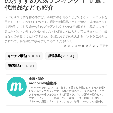
のおすすめ人気ランキング10選！
代用品なども紹介
天ぷらや揚げ物を作る際には、綺麗に油を切ることができる天ぷらバットを
用意しておくのがおすすめです。通常の料理用バットと違い、揚げ物バット
は網が付いており余分な油などを落としやすいのが特徴です。製品によって
天ぷらバットのサイズや使われている材質などは大きく異なりますので、最
適なものを見つけたいですよね。今回はおすすめの天ぷらバットをご紹介し
ますので、製品選びの参考にしてみてくださいね。
2023年02月27日更新
キッチン用品(908)
調理器具(264)
調理器具(160)
企画・制作
monocow編集部
monocow（モノカウ）は、住まいと暮らしを豊かにするモノを紹介
しているモノマガジンです。編集部独自のリサーチに基づき、さま
ざまなモノの選び方やおすすめ商品をランキング形式で紹介してい
ます。「インテリア・家具」から「家電」「生活雑貨・日用品」
「キッチン用品」「アウトドア」まで、毎日コンテンツを制作中。