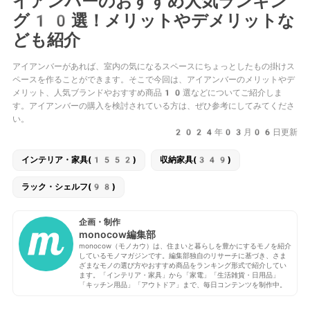
イアンバーのおすすめ人気ランキン
グ10選！メリットやデメリットな
ども紹介
アイアンバーがあれば、室内の気になるスペースにちょっとしたもの掛けス
ペースを作ることができます。そこで今回は、アイアンバーのメリットやデ
メリット、人気ブランドやおすすめ商品10選などについてご紹介しま
す。アイアンバーの購入を検討されている方は、ぜひ参考にしてみてくださ
い。
2024年03月06日更新
インテリア・家具(1552)
収納家具(349)
ラック・シェルフ(98)
企画・制作
monocow編集部
monocow（モノカウ）は、住まいと暮らしを豊かにするモノを紹介
しているモノマガジンです。編集部独自のリサーチに基づき、さま
ざまなモノの選び方やおすすめ商品をランキング形式で紹介してい
ます。「インテリア・家具」から「家電」「生活雑貨・日用品」
「キッチン用品」「アウトドア」まで、毎日コンテンツを制作中。