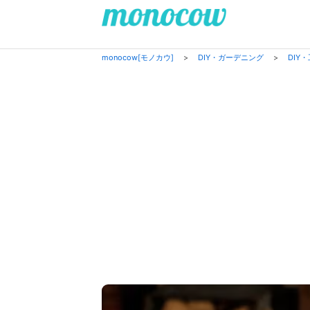
monocow[モノカウ]
>
DIY・ガーデニング
>
DIY