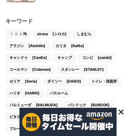
キーワード
100均
siroca [シロカ]
しまむら
アラジン [Aladdin]
カリタ [Kalita]
キャンドゥ [CanDo]
キャンプ
コンビ [combi]
コールマン [Coleman]
スタンレー [STANLEY]
セリア [Seria]
ダイソー [DAISO]
トイレ・洗面所
ハリオ [HARIO]
バスルーム
バルミューダ [BALMUDA]
バンドック [BUNDOK]
ビタクラフト [VitaCraft]
フランフラン [Francfranc]
ブルーノ [BRUNO]
ユニフレーム [UNIFLAME]