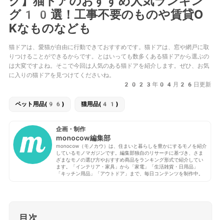
ク】猫ドアのおすすめ人気ランキン
グ10選！工事不要のものや賃貸O
Kなものなども
猫ドアは、愛猫が自由に行動できておすすめです。猫ドアは、窓や網戸に取
りつけることができるからです。とはいっても数多くある猫ドアから選ぶの
は大変ですよね。そこで今回は人気のある猫ドアを紹介します。ぜひ、お気
に入りの猫ドアを見つけてくださいね。
2023年04月26日更新
ペット用品(96)
猫用品(41)
企画・制作
monocow編集部
monocow（モノカウ）は、住まいと暮らしを豊かにするモノを紹介
しているモノマガジンです。編集部独自のリサーチに基づき、さま
ざまなモノの選び方やおすすめ商品をランキング形式で紹介してい
ます。「インテリア・家具」から「家電」「生活雑貨・日用品」
「キッチン用品」「アウトドア」まで、毎日コンテンツを制作中。
目次