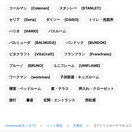
コールマン [Coleman]
スタンレー [STANLEY]
セリア [Seria]
ダイソー [DAISO]
トイレ・洗面所
ハリオ [HARIO]
バスルーム
バルミューダ [BALMUDA]
バンドック [BUNDOK]
ビタクラフト [VitaCraft]
フランフラン [Francfranc]
ブルーノ [BRUNO]
ユニフレーム [UNIFLAME]
ワークマン [workman]
子供部屋・キッズルーム
寝室・ベッドルーム
庭・テラス
押入れ・クローゼット
旅行
書斎
玄関・エントランス
西松屋
monocow[モノカウ]
>
ペット用品
>
犬用品
>
【アイリスオーヤマがコ