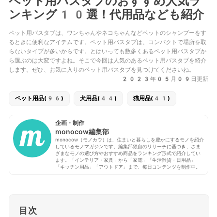
ペット用バスタブのおすすめ人気ラ
ンキング10選！代用品なども紹介
ペット用バスタブは、ワンちゃんやネコちゃんなどペットのシャンプーをす
るときに便利なアイテムです。ペット用バスタブは、コンパクトで場所を取
らないタイプが多いからです。とはいっても数多くあるペット用バスタブか
ら選ぶのは大変ですよね。そこで今回は人気のあるペット用バスタブを紹介
します。ぜひ、お気に入りのペット用バスタブを見つけてくださいね。
2023年05月09日更新
ペット用品(96)
犬用品(44)
猫用品(41)
企画・制作
monocow編集部
monocow（モノカウ）は、住まいと暮らしを豊かにするモノを紹介
しているモノマガジンです。編集部独自のリサーチに基づき、さま
ざまなモノの選び方やおすすめ商品をランキング形式で紹介してい
ます。「インテリア・家具」から「家電」「生活雑貨・日用品」
「キッチン用品」「アウトドア」まで、毎日コンテンツを制作中。
目次