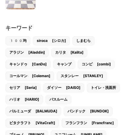
キーワード
100均
siroca [シロカ]
しまむら
アラジン [Aladdin]
カリタ [Kalita]
キャンドゥ [CanDo]
キャンプ
コンビ [combi]
コールマン [Coleman]
スタンレー [STANLEY]
セリア [Seria]
ダイソー [DAISO]
トイレ・洗面所
ハリオ [HARIO]
バスルーム
バルミューダ [BALMUDA]
バンドック [BUNDOK]
ビタクラフト [VitaCraft]
フランフラン [Francfranc]
ブルーノ [BRUNO]
ユニフレーム [UNIFLAME]