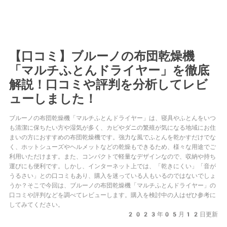
【口コミ】ブルーノの布団乾燥機
「マルチふとんドライヤー」を徹底
解説！口コミや評判を分析してレビ
ューしました！
ブルーノの布団乾燥機「マルチふとんドライヤー」は、寝具やふとんをいつ
も清潔に保ちたい方や湿気が多く、カビやダニの繁殖が気になる地域にお住
まいの方におすすめの布団乾燥機です。強力な風でふとんを乾かすだけでな
く、ホットシューズやヘルメットなどの乾燥もできるため、様々な用途でご
利用いただけます。また、コンパクトで軽量なデザインなので、収納や持ち
運びにも便利です。しかし、インターネット上では、「乾きにくい」「音が
うるさい」との口コミもあり、購入を迷っている人もいるのではないでしょ
うか？そこで今回は、ブルーノの布団乾燥機「マルチふとんドライヤー」の
口コミや評判などを調べてレビューします。購入を検討中の人はぜひ参考に
してみてください。
2023年05月12日更新