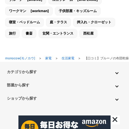
ワークマン [workman]
子供部屋・キッズルーム
寝室・ベッドルーム
庭・テラス
押入れ・クローゼット
旅行
書斎
玄関・エントランス
西松屋
monocow[モノカウ]
>
家電
>
生活家電
>
【口コミ】ブルーノの布団乾燥
カテゴリから探す
インテリア・家具
家電
キッチン用品
生活雑貨・用品
部屋から探す
PC・スマホ・通信
DIY・ガーデニング
ファッション
キッチン・ダイニングルーム
リビングルーム
キッチン用品
ショップから探す
ペット用品
ベビー・キッズ
車・バイク
趣味・ホビー
子供部屋・キッズルーム
寝室・ベッドルーム
書斎
ニトリ
無印良品
IKEA
フランフラン
CAINZ
DAISO
食品
不用品回収・買取
トイレ・洗面所
バスルーム
押入れ・クローゼット
セリア
玄関・エントランス
庭・テラス/a>
一人暮らし
アイリスオーヤマ
しまむら
西松屋
CanDo
©monocow All Rights Reserved.