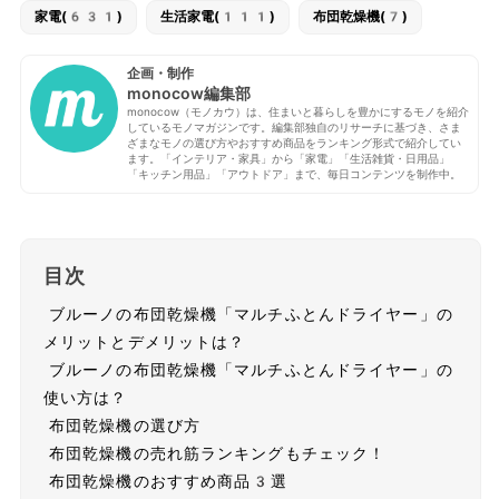
家電(631)
生活家電(111)
布団乾燥機(7)
企画・制作
monocow編集部
monocow（モノカウ）は、住まいと暮らしを豊かにするモノを紹介
しているモノマガジンです。編集部独自のリサーチに基づき、さま
ざまなモノの選び方やおすすめ商品をランキング形式で紹介してい
ます。「インテリア・家具」から「家電」「生活雑貨・日用品」
「キッチン用品」「アウトドア」まで、毎日コンテンツを制作中。
目次
ブルーノの布団乾燥機「マルチふとんドライヤー」の
メリットとデメリットは？
ブルーノの布団乾燥機「マルチふとんドライヤー」の
使い方は？
布団乾燥機の選び方
布団乾燥機の売れ筋ランキングもチェック！
布団乾燥機のおすすめ商品3選