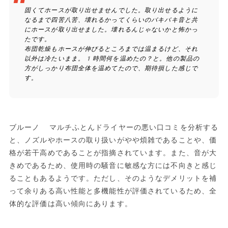
固くてホースが取り出せませんでした。取り出せるように
なるまで四苦八苦、壊れるかってくらいのバキバキ音と共
にホースが取り出せました。壊れるんじゃないかと怖かっ
たです。
布団乾燥もホースが伸びるところまでは温まるけど、それ
以外は冷たいまま。1時間何を温めたの？と。他の製品の
方がしっかり布団全体を温めてたので、期待損した感じで
す。
ブルーノ マルチふとんドライヤーの悪い口コミを分析する
と、ノズルやホースの取り扱いがやや煩雑であることや、価
格が若干高めであることが指摘されています。また、音が大
きめであるため、使用時の騒音に敏感な方には不向きと感じ
ることもあるようです。ただし、そのようなデメリットを補
って余りある高い性能と多機能性が評価されているため、全
体的な評価は高い傾向にあります。