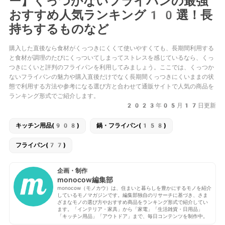
ー】くっつかないフライパンの最強
おすすめ人気ランキング10選！長
持ちするものなど
購入した直後なら食材がくっつきにくくて使いやすくても、長期間利用する
と食材が調理のたびにくっついてしまってストレスを感じているなら、くっ
つきにくいと評判のフライパンを利用してみましょう。ここでは、くっつか
ないフライパンの魅力や購入直後だけでなく長期間くっつきにくいままの状
態で利用する方法や参考になる選び方と合わせて通販サイトで人気の商品を
ランキング形式でご紹介します。
2023年05月17日更新
キッチン用品(908)
鍋・フライパン(158)
フライパン(77)
企画・制作
monocow編集部
monocow（モノカウ）は、住まいと暮らしを豊かにするモノを紹介
しているモノマガジンです。編集部独自のリサーチに基づき、さま
ざまなモノの選び方やおすすめ商品をランキング形式で紹介してい
ます。「インテリア・家具」から「家電」「生活雑貨・日用品」
「キッチン用品」「アウトドア」まで、毎日コンテンツを制作中。