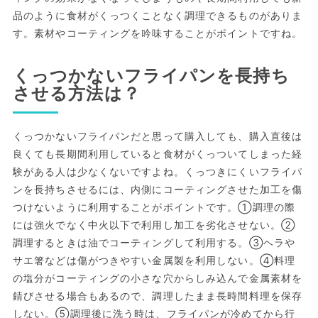
品のように食材がくっつくことなく調理できるものがありま
す。素材やコーティングを吟味することがポイントですね。
くっつかないフライパンを長持ち
させる方法は？
くっつかないフライパンだと思って購入しても、購入直後は
良くても長期間利用していると食材がくっついてしまった経
験がある人は少なくないですよね。くっつきにくいフライパ
ンを長持ちさせるには、内側にコーティングさせた加工を傷
つけないように利用することがポイントです。①調理の際
には強火でなく中火以下で利用し加工を劣化させない。②
調理するときは油でコーティングして利用する。③ヘラや
サエ箸などは傷がつきやすい金属製を利用しない。④料理
の塩分がコーティングの小さな穴からしみ込んで金属素材を
錆びさせる場合もあるので、調理したまま長時間料理を保存
しない。⑤調理後に洗う時は、フライパンが冷めてから行