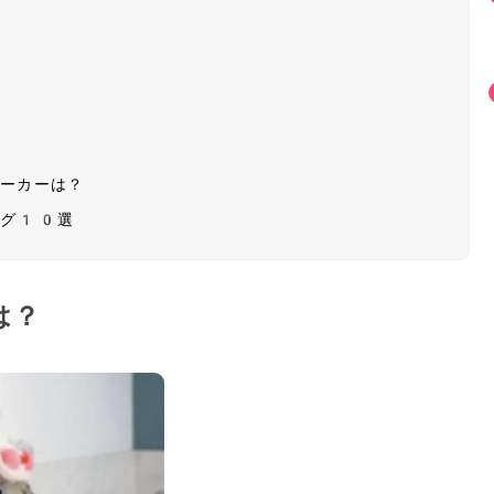
メーカーは？
ング10選
は？