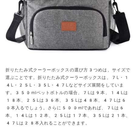
折りたたみ式クーラーボックスの選び方3つめは、サイズで
選ぶことです。折りたたみ式クーラーボックスは、7L・1
4L・25L・35L・47Lなどサイズ展開をしていま
す。350mlペットボトルの場合、7Lは9本、14Lは
18本、25Lは36本、35Lは48本、47Lは6
0本入るでしょう。さらに500mlであれば、7Lは6
本、14Lは12本、25Lは17本、35Lは21本、
47Lは28本入れることができます。