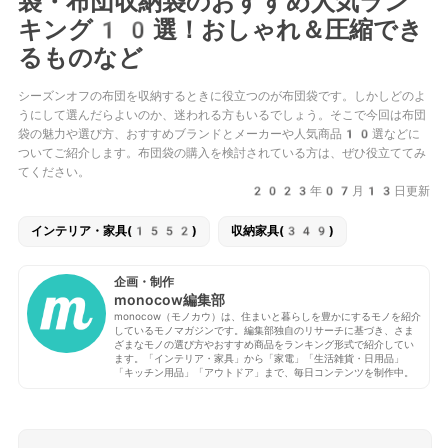
袋・布団収納袋のおすすめ人気ラン
キング10選！おしゃれ＆圧縮でき
るものなど
シーズンオフの布団を収納するときに役立つのが布団袋です。しかしどのよ
うにして選んだらよいのか、迷われる方もいるでしょう。そこで今回は布団
袋の魅力や選び方、おすすめブランドとメーカーや人気商品10選などに
ついてご紹介します。布団袋の購入を検討されている方は、ぜひ役立ててみ
てください。
2023年07月13日更新
インテリア・家具(1552)
収納家具(349)
企画・制作
monocow編集部
monocow（モノカウ）は、住まいと暮らしを豊かにするモノを紹介
しているモノマガジンです。編集部独自のリサーチに基づき、さま
ざまなモノの選び方やおすすめ商品をランキング形式で紹介してい
ます。「インテリア・家具」から「家電」「生活雑貨・日用品」
「キッチン用品」「アウトドア」まで、毎日コンテンツを制作中。