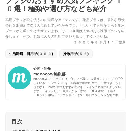
ブラシのおすすめ人気ランキング1
0選！種類や選び方なども紹介
靴用ブラシは靴を洗うのに最適なアイテムです。靴用ブラシは、複雑な形状
の靴を細部まで洗うのに適しているからです。とはいっても数多くある靴用
ブラシから選ぶのは大変ですよね。そこで今回は人気のある靴用ブラシを紹
介します。ぜひ、お気に入りの靴用ブラシを見つけてくださいね。
2023年09月11日更新
生活雑貨・日用品(383)
掃除用品(52)
企画・制作
monocow編集部
monocow（モノカウ）は、住まいと暮らしを豊かにするモノを紹介
しているモノマガジンです。編集部独自のリサーチに基づき、さま
ざまなモノの選び方やおすすめ商品をランキング形式で紹介してい
ます。「インテリア・家具」から「家電」「生活雑貨・日用品」
「キッチン用品」「アウトドア」まで、毎日コンテンツを制作中。
目次