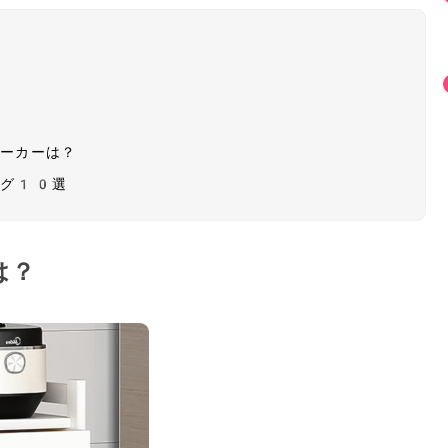
メーカーは？
ング10選
は？