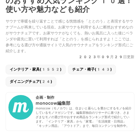
のおすすめ人気ランキング10選！
使い方や魅力なども紹介
サウナで寒暖を繰り返すことで感じる恍惚感を「ととのう」と表現するサウ
ナブームが再来している現在。お家サウナを利用する人に断然おすすめなの
がサウナチェアです。お家サウナがなくても、熱いお風呂に入った後にベラ
ンダや庭先に置いて利用すれば「ととのう」を感じられますよ！ここでは、
参考になる選び方や通販サイトで人気のサウナチェアをランキング形式にご
紹介します。
2023年09月29日更新
インテリア・家具(1552)
チェア・椅子(143)
ダイニングチェア(24)
企画・制作
monocow編集部
monocow（モノカウ）は、住まいと暮らしを豊かにするモノを紹介
しているモノマガジンです。編集部独自のリサーチに基づき、さま
ざまなモノの選び方やおすすめ商品をランキング形式で紹介してい
ます。「インテリア・家具」から「家電」「生活雑貨・日用品」
「キッチン用品」「アウトドア」まで、毎日コンテンツを制作中。