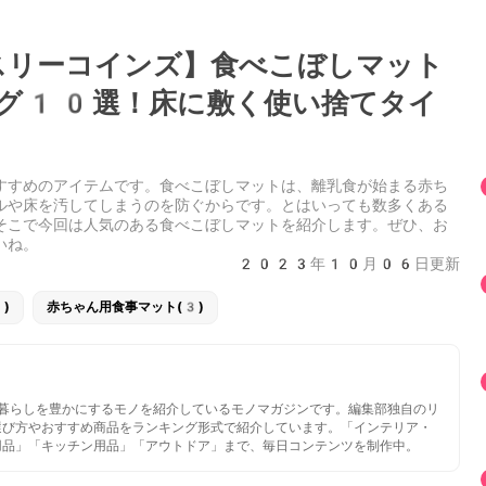
リーコインズ】食べこぼしマット
グ10選！床に敷く使い捨てタイ
すすめのアイテムです。食べこぼしマットは、離乳食が始まる赤ち
ルや床を汚してしまうのを防ぐからです。とはいっても数多くある
そこで今回は人気のある食べこぼしマットを紹介します。ぜひ、お
いね。
2023年10月06日更新
)
赤ちゃん用食事マット(3)
いと暮らしを豊かにするモノを紹介しているモノマガジンです。編集部独自のリ
選び方やおすすめ商品をランキング形式で紹介しています。「インテリア・
用品」「キッチン用品」「アウトドア」まで、毎日コンテンツを制作中。