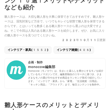
ング10選！メリットやデメリット
なども紹介
雛人形ケースは、大切な雛人形を大事に保管できておすすめです。雛人形ケ
ースは、湿気対策など万全で、いつでもキレイな状態で雛人形を保管できる
からです。とはいっても数多くある雛人形ケースから選ぶのは大変ですよ
ね。そこで今回は人気のある雛人形ケースを紹介します。ぜひ、お気に入り
の雛人形ケースを見つけてくださいね。
2023年10月11日更新
インテリア・家具(1552)
インテリア雑貨(406)
企画・制作
monocow編集部
monocow（モノカウ）は、住まいと暮らしを豊かにするモノを紹介
しているモノマガジンです。編集部独自のリサーチに基づき、さま
ざまなモノの選び方やおすすめ商品をランキング形式で紹介してい
ます。「インテリア・家具」から「家電」「生活雑貨・日用品」
「キッチン用品」「アウトドア」まで、毎日コンテンツを制作中。
雛人形ケースのメリットとデメリ