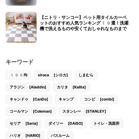
【ニトリ・サンコー】ペット用タイルカーペ
ットのおすすめ人気ランキング10選！洗濯
機で洗えるものや安くておしゃれなものまで
キーワード
100均
siroca [シロカ]
しまむら
アラジン [Aladdin]
カリタ [Kalita]
キャンドゥ [CanDo]
キャンプ
コンビ [combi]
コールマン [Coleman]
スタンレー [STANLEY]
セリア [Seria]
ダイソー [DAISO]
トイレ・洗面所
ハリオ [HARIO]
バスルーム