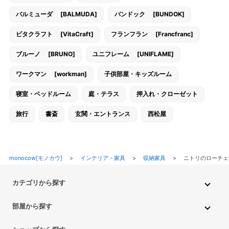
バルミューダ [BALMUDA]
バンドック [BUNDOK]
ビタクラフト [VitaCraft]
フランフラン [Francfranc]
ブルーノ [BRUNO]
ユニフレーム [UNIFLAME]
ワークマン [workman]
子供部屋・キッズルーム
寝室・ベッドルーム
庭・テラス
押入れ・クローゼット
旅行
書斎
玄関・エントランス
西松屋
monocow[モノカウ]
>
インテリア・家具
>
収納家具
>
ニトリのローチ
カテゴリから探す
インテリア・家具
家電
キッチン用品
生活雑貨・用品
部屋から探す
PC・スマホ・通信
DIY・ガーデニング
ファッション
キッチン・ダイニングルーム
リビングルーム
キッチン用品