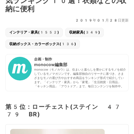
気ランキング10選！衣類などの収
納に便利
2019年01月28日更新
インテリア・家具(1552)
収納家具(349)
収納ボックス・カラーボックス(136)
企画・制作
monocow編集部
monocow（モノカウ）は、住まいと暮らしを豊かにするモノを紹介
しているモノマガジンです。編集部独自のリサーチに基づき、さま
ざまなモノの選び方やおすすめ商品をランキング形式で紹介してい
ます。「インテリア・家具」から「家電」「生活雑貨・日用品」
「キッチン用品」「アウトドア」まで、毎日コンテンツを制作中。
第5位：ローチェスト(ステイン 47
79 BR)