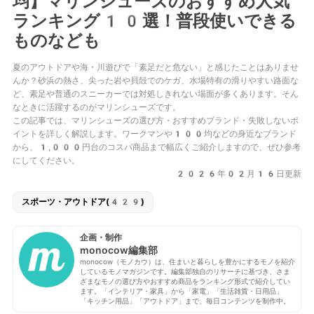
均】マリンシューズのおすすめ人気
ランキング10選！普段使いできる
ものなども
夏のアウトドアや海・川遊びで「素足だと危ない」と感じたことはありませ
んか？砂浜の熱さ、尖った岩や貝殻でのケガ、水場特有の滑りやすい路面な
ど、素足や普通のスニーカーでは対処しきれない場面が多くあります。そん
なときに活躍するのがマリンシューズです。
この記事では、マリンシューズの選び方・おすすめブランド・失敗しないポ
イントを詳しく解説します。ワークマンや100均などの身近なブランド
から、1,000円台のコスパ商品まで幅広くご紹介しますので、ぜひ参考
にしてください。
2026年02月16日更新
スポーツ・アウトドア(429)
企画・制作
monocow編集部
monocow（モノカウ）は、住まいと暮らしを豊かにするモノを紹介
しているモノマガジンです。編集部独自のリサーチに基づき、さま
ざまなモノの選び方やおすすめ商品をランキング形式で紹介してい
ます。「インテリア・家具」から「家電」「生活雑貨・日用品」
「キッチン用品」「アウトドア」まで、毎日コンテンツを制作中。