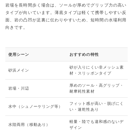
岩場を長時間歩く場合は、ソールが厚めでグリップ力の高い
タイプが向いています。薄底タイプは軽くて携帯しやすい反
面、岩の凸凹が足裏に伝わりやすいため、短時間の水場利用
向きです。
使用シーン
おすすめの特性
砂が入りにくい非メッシュ素
砂浜メイン
材・スリッポンタイプ
厚めのソール・高グリップ・
岩場・川辺
耐摩耗性素材
フィット感が高い・脱げにく
水中（シュノーケリング等）
い・速乾性あり
軽量・陸でも違和感のないデ
水陸両用（移動あり）
ザイン