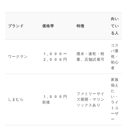
向い
ブランド
価格帯
特徴
てい
る人
コス
パ重
1,000〜
撥水・速乾・軽
ワークマン
視・
2,000円
量。店舗試着可
初心
者
家族
揃え
た
ファミリーサイ
1,000円
い・
しまむら
ズ展開・マリン
前後
ライ
ソックスあり
トユ
ーザ
ー