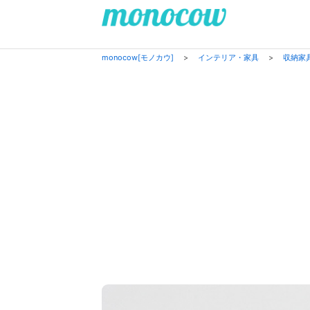
monocow[モノカウ]
>
インテリア・家具
>
収納家