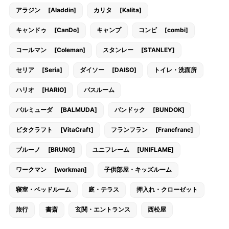
アラジン [Aladdin]
カリタ [Kalita]
キャンドゥ [CanDo]
キャンプ
コンビ [combi]
コールマン [Coleman]
スタンレー [STANLEY]
セリア [Seria]
ダイソー [DAISO]
トイレ・洗面所
ハリオ [HARIO]
バスルーム
バルミューダ [BALMUDA]
バンドック [BUNDOK]
ビタクラフト [VitaCraft]
フランフラン [Francfranc]
ブルーノ [BRUNO]
ユニフレーム [UNIFLAME]
ワークマン [workman]
子供部屋・キッズルーム
寝室・ベッドルーム
庭・テラス
押入れ・クローゼット
旅行
書斎
玄関・エントランス
西松屋