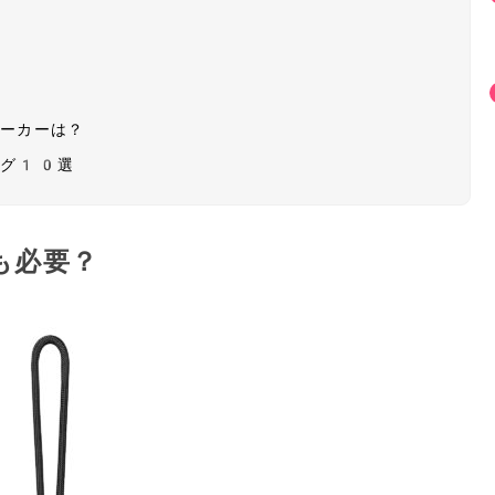
メーカーは？
ング10選
も必要？