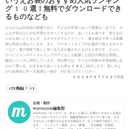
いうえお表のおすすめ人気ランキン
グ10選！無料でダウンロードでき
るものなども
ひらがなは日本語の基礎であり、子どもの学習において重要な一歩です。そ
んな大切なひらがな学習をサポートするのが、あいうえお表です。単なるひ
らがな表にとどまらず、カタカナやアルファベット、書き順まで学べる多機
能な商品も増えています。また、マグネットタイプやお風呂で使えるポスタ
ーなど、遊び感覚で楽しく学べる工夫が施されたものも人気です。さらに、
ロービジョンやディスレクシアの子どもにも配慮した設計の商品も登場し、
幅広いニーズに対応しています。本記事では、子どもの年齢や学習段階に合
わせて選べる、おすすめのあいうえお表を10点ご紹介します。楽しみな
がら効果的に学べる最適な一枚を、ぜひ見つけてください。
2024年07月23日更新
バス用品(79)
企画・制作
monocow編集部
monocow（モノカウ）は、住まいと暮らしを豊かにするモノを紹介
しているモノマガジンです。編集部独自のリサーチに基づき、さま
ざまなモノの選び方やおすすめ商品をランキング形式で紹介してい
ます。「インテリア・家具」から「家電」「生活雑貨・日用品」