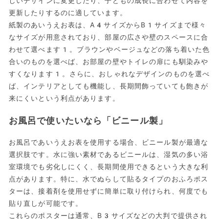
しいデザインに変更したり、子どもの成長に合わせて内容を
更新したりするのに適しています。
紙製のあいうえお表は、A4サイズからB1サイズまで様々
なサイズが用意されており、部屋の広さや壁のスペースに合
わせて選べます1。ブラウンやベージュなどの落ち着いた色
合いのものを選べば、お部屋の壁やトイレの扉にも馴染みや
すくなります1。さらに、おしゃれなデザインのものを選べ
ば、インテリアとしても機能し、長期間飾っていても飽きが
来にくいという利点があります。
お風呂で使いたいなら「ビニール製」
お風呂であいうえお表を使用する場合、ビニール製が最適な
選択肢です。水に強い素材であるビニールは、湿気の多い浴
室環境でも劣化しにくく、長期間使用できるという大きな利
点があります。特に、水でぬらして貼るタイプのおふろポス
ターは、接着剤を使用せずに簡単に取り付けられ、何度でも
貼り直しが可能です。
これらのポスターは通常、B3サイズなどの大判で提供され