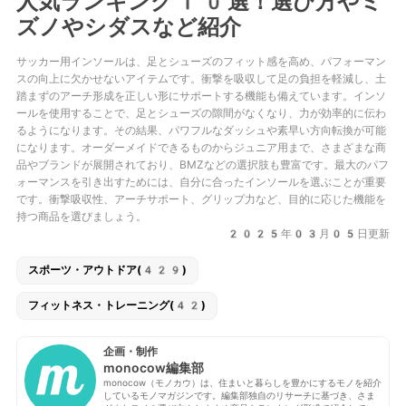
人気ランキング10選！選び方やミ
ズノやシダスなど紹介
サッカー用インソールは、足とシューズのフィット感を高め、パフォーマン
スの向上に欠かせないアイテムです。衝撃を吸収して足の負担を軽減し、土
踏まずのアーチ形成を正しい形にサポートする機能も備えています。インソ
ールを使用することで、足とシューズの隙間がなくなり、力が効率的に伝わ
るようになります。その結果、パワフルなダッシュや素早い方向転換が可能
になります。オーダーメイドできるものからジュニア用まで、さまざまな商
品やブランドが展開されており、BMZなどの選択肢も豊富です。最大のパフ
ォーマンスを引き出すためには、自分に合ったインソールを選ぶことが重要
です。衝撃吸収性、アーチサポート、グリップ力など、目的に応じた機能を
持つ商品を選びましょう。
2025年03月05日更新
スポーツ・アウトドア(429)
フィットネス・トレーニング(42)
企画・制作
monocow編集部
monocow（モノカウ）は、住まいと暮らしを豊かにするモノを紹介
しているモノマガジンです。編集部独自のリサーチに基づき、さま