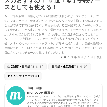
スのおすすめ10選！母子手帳ケー
スとしても使える！
カードや領収書、通帳などの小物の整理に便利なのが「マルチケース」で
す。マルチケースを使えばごちゃごちゃになりそうな小物を1つにまとめる
ことができて非常に便利です。赤ちゃんがいるご家庭では母子手帳ケースと
して使われることも多いでしょう。最近では様々なメーカーからおしゃれで
かわいいものが販売されており、どれが良いのか選ぶのに困ってしまうと
も。 そこで今回は、マルチケースの選び方や人気のブランドを紹介した
後、おすすめのマルチケースをランキング形式で紹介します。製品の性能や
価格はもちろん、口コミの評価も考慮してランク付けしているのでぜひ、お
気に入りのマルチェースを見つけてくださいね。
2019年05月15日更新
生活雑貨・日用品(383)
日用品・生活雑貨(140)
セキュリティポーチ(5)
企画・制作
monocow編集部
monocow（モノカウ）は、住まいと暮らしを豊かにするモノを紹介
しているモノマガジンです。編集部独自のリサーチに基づき、さま
ざまなモノの選び方やおすすめ商品をランキング形式で紹介してい
ます。「インテリア・家具」から「家電」「生活雑貨・日用品」