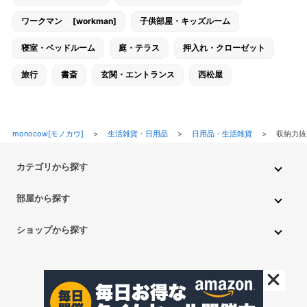
ワークマン [workman]
子供部屋・キッズルーム
寝室・ベッドルーム
庭・テラス
押入れ・クローゼット
旅行
書斎
玄関・エントランス
西松屋
monocow[モノカウ]
>
生活雑貨・日用品
>
日用品・生活雑貨
>
収納力抜
カテゴリから探す
インテリア・家具
家電
キッチン用品
生活雑貨・用品
部屋から探す
PC・スマホ・通信
DIY・ガーデニング
ファッション
キッチン・ダイニングルーム
リビングルーム
キッチン用品
ショップから探す
ペット用品
ベビー・キッズ
車・バイク
趣味・ホビー
子供部屋・キッズルーム
寝室・ベッドルーム
書斎
ニトリ
無印良品
IKEA
フランフラン
CAINZ
DAISO
食品
不用品回収・買取
トイレ・洗面所
バスルーム
押入れ・クローゼット
セリア
玄関・エントランス
庭・テラス/a>
一人暮らし
アイリスオーヤマ
しまむら
西松屋
CanDo
©monocow All Rights Reserved.